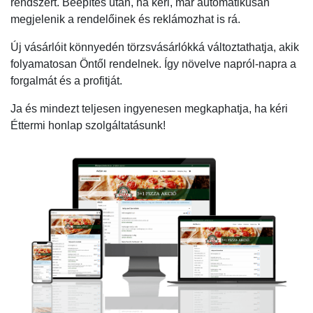
rendszert. Beépítés után, ha kéri, már automatikusan
megjelenik a rendelőinek és reklámozhat is rá.
Új vásárlóit könnyedén törzsvásárlókká változtathatja, akik
folyamatosan Öntől rendelnek. Így növelve napról-napra a
forgalmát és a profitját.
Ja és mindezt teljesen ingyenesen megkaphatja, ha kéri
Éttermi honlap szolgáltatásunk!