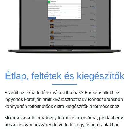
Étlap, feltétek és kiegészítők
Pizzáihoz extra feltétek választhatóak? Frissensültekhez
ingyenes köret jár, amit kiválaszthatnak? Rendszerünkben
könnyedén feltölthetőek extra kiegészítők a termékekhez.
Mikor a vásárló berak egy terméket a kosárba, például egy
pizzát, és van hozzárendelve feltét, egy felugró ablakban