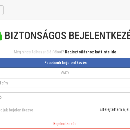
BIZTONSÁGOS BEJELENTKEZ
Még nincs felhasználó fiókod?
Regisztráláshoz kattints ide
Facebook bejelentkezés
VAGY
Elfelejtettem a je
djak bejelentkezve
Bejelentkezés