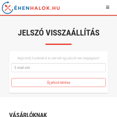
JELSZÓ VISSZAÁLLÍTÁS
Regisztrálj Facebook-al és nem kell egy jelszót sem megjegyezni!
Új jelszó kérése
VÁSÁRLÓKNAK