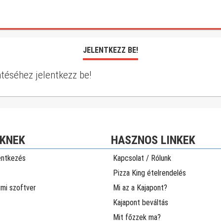
JELENTKEZZ BE!
téséhez jelentkezz be!
KNEK
HASZNOS LINKEK
entkezés
Kapcsolat / Rólunk
Pizza King ételrendelés
rmi szoftver
Mi az a Kajapont?
Kajapont beváltás
Mit főzzek ma?