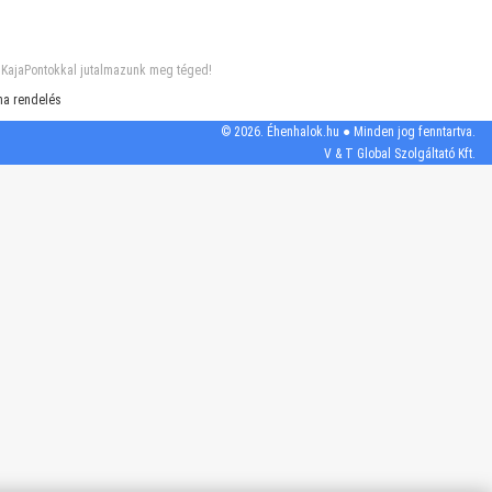
s KajaPontokkal jutalmazunk meg téged!
na rendelés
© 2026. Éhenhalok.hu ● Minden jog fenntartva.
V & T Global Szolgáltató Kft.