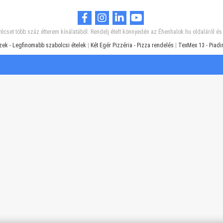
écset több száz étterem kínálatából. Rendelj ételt könnyedén az Éhenhalok.hu oldaláról é
zek - Legfinomabb szabolcsi ételek
|
Két Egér Pizzéria - Pizza rendelés
|
TexMex 13 - Piadi