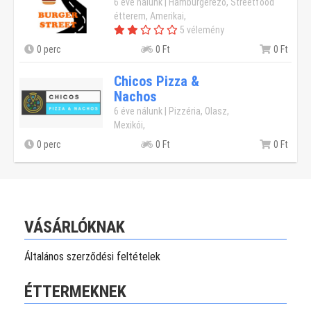
6 éve nálunk | Hamburgerező, Streetfood
étterem, Amerikai,
5 vélemény
0 perc
0 Ft
0 Ft
Chicos Pizza &
Nachos
6 éve nálunk | Pizzéria, Olasz,
Mexikói,
0 perc
0 Ft
0 Ft
VÁSÁRLÓKNAK
Általános szerződési feltételek
ÉTTERMEKNEK