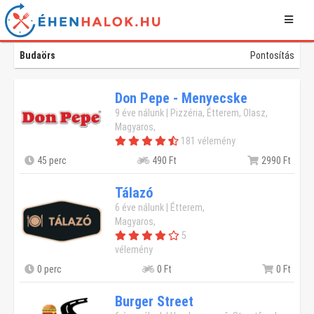
Budaörs
Pontosítás
Don Pepe - Menyecske
9 éve nálunk | Pizzéria, Étterem, Olasz,
Magyaros,
181 vélemény
45 perc
490 Ft
2990 Ft
Tálazó
6 éve nálunk | Étterem,
Magyaros,
5
vélemény
0 perc
0 Ft
0 Ft
Burger Street