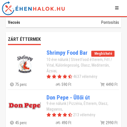
Vecsés
Pontosítás
ZÁRT ÉTTERMEK
Shrimpy Food Bar
Megbízható
10 éve nálunk | Streetfood étterem, Fitt /
Vital, Különlegesség, Olasz, Mediterrán,
Ázsiai,
4637 vélemény
75 perc
590 Ft
4490 Ft
Don Pepe - Üllői út
9 éve nálunk | Pizzéria, Étterem, Olasz,
Magyaros,
213 vélemény
45 perc
490 Ft
2990 Ft