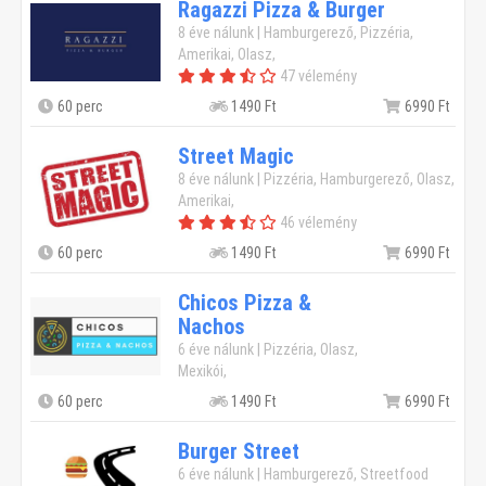
Ragazzi Pizza & Burger
8 éve nálunk | Hamburgerező, Pizzéria,
Amerikai, Olasz,
47 vélemény
60 perc
1490 Ft
6990 Ft
Street Magic
8 éve nálunk | Pizzéria, Hamburgerező, Olasz,
Amerikai,
46 vélemény
60 perc
1490 Ft
6990 Ft
Chicos Pizza &
Nachos
6 éve nálunk | Pizzéria, Olasz,
Mexikói,
60 perc
1490 Ft
6990 Ft
Burger Street
6 éve nálunk | Hamburgerező, Streetfood