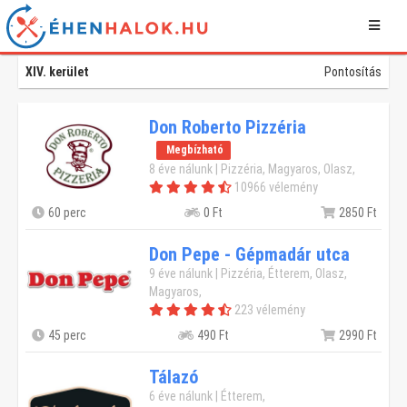
XIV. kerület
Pontosítás
Don Roberto Pizzéria
Megbízható
8 éve nálunk | Pizzéria, Magyaros, Olasz,
10966 vélemény
60 perc
0 Ft
2850 Ft
Don Pepe - Gépmadár utca
9 éve nálunk | Pizzéria, Étterem, Olasz,
Magyaros,
223 vélemény
45 perc
490 Ft
2990 Ft
Tálazó
6 éve nálunk | Étterem,