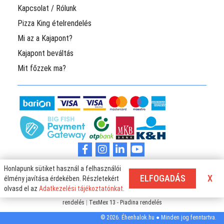
Kapcsolat / Rólunk
Pizza King ételrendelés
Mi az a Kajapont?
Kajapont beváltás
Mit főzzek ma?
Pizza és ételrendelés Budapesten és Pécset több száz étterem kínálatából.
Honlapunk sütiket használ a felhasználói
Rendelj ételt könnyedén az Éhenhalok.hu oldaláról és KajaPontokkal
ELFOGADÁS
X
élmény javítása érdekében. Részletekért
jutalmazunk meg téged!
olvasd el az
Adatkezelési tájékoztatónkat
.
Szabolcsi ízek - Legfinomabb szabolcsi ételek
|
Két Egér Pizzéria - Pizza
rendelés
|
TexMex 13 - Piadina rendelés
© 2026. Éhenhalok.hu ● Minden jog fenntartva.