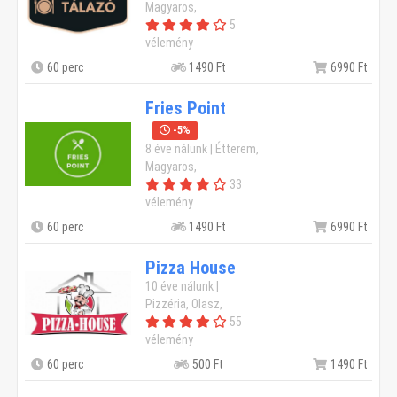
Magyaros,
5
vélemény
60 perc
1490 Ft
6990 Ft
Fries Point
-5%
8 éve nálunk | Étterem,
Magyaros,
33
vélemény
60 perc
1490 Ft
6990 Ft
Pizza House
10 éve nálunk |
Pizzéria, Olasz,
55
vélemény
60 perc
500 Ft
1490 Ft