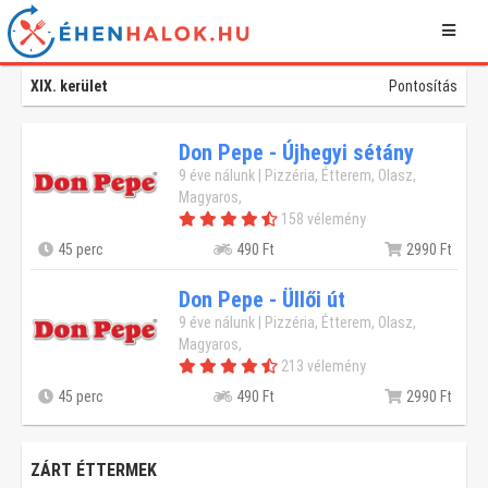
XIX. kerület
Pontosítás
Don Pepe - Újhegyi sétány
9 éve nálunk | Pizzéria, Étterem, Olasz,
Magyaros,
158 vélemény
45 perc
490 Ft
2990 Ft
Don Pepe - Üllői út
9 éve nálunk | Pizzéria, Étterem, Olasz,
Magyaros,
213 vélemény
45 perc
490 Ft
2990 Ft
ZÁRT ÉTTERMEK