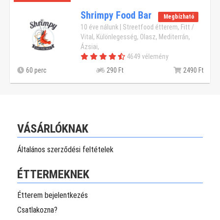
Shrimpy Food Bar
Megbízható
10 éve nálunk | Streetfood étterem, Fitt /
Vital, Különlegesség, Olasz, Mediterrán,
Ázsiai,
4649 vélemény
60 perc
290 Ft
2490 Ft
VÁSÁRLÓKNAK
Általános szerződési feltételek
ÉTTERMEKNEK
Étterem bejelentkezés
Csatlakozna?