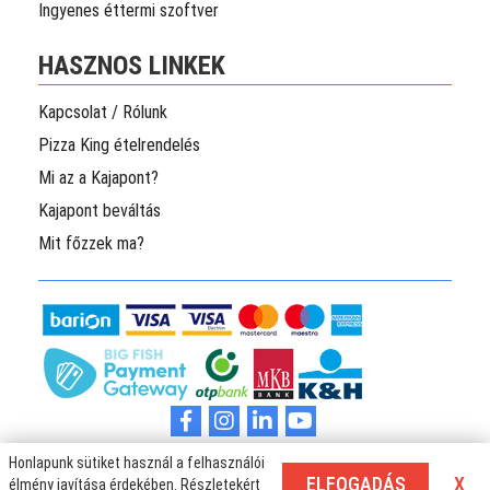
Ingyenes éttermi szoftver
HASZNOS LINKEK
Kapcsolat / Rólunk
Pizza King ételrendelés
Mi az a Kajapont?
Kajapont beváltás
Mit főzzek ma?
Pizza és ételrendelés Budapesten és Pécset több száz étterem kínálatából.
Honlapunk sütiket használ a felhasználói
Rendelj ételt könnyedén az Éhenhalok.hu oldaláról és KajaPontokkal
ELFOGADÁS
X
élmény javítása érdekében. Részletekért
jutalmazunk meg téged!