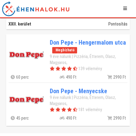
XXII. kerület
Pontosítás
Don Pepe - Hengermalom utca
Megbízható
9 éve nálunk | Pizzéria, Étterem, Olasz,
Magyaros,
139 vélemény
60 perc
490 Ft
2990 Ft
Don Pepe - Menyecske
9 éve nálunk | Pizzéria, Étterem, Olasz,
Magyaros,
181 vélemény
45 perc
490 Ft
2990 Ft